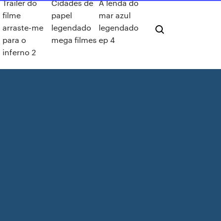
Trailer do
Cidades de
A lenda do
filme
papel
mar azul
arraste-me
legendado
legendado
para o
mega filmes
ep 4
inferno 2